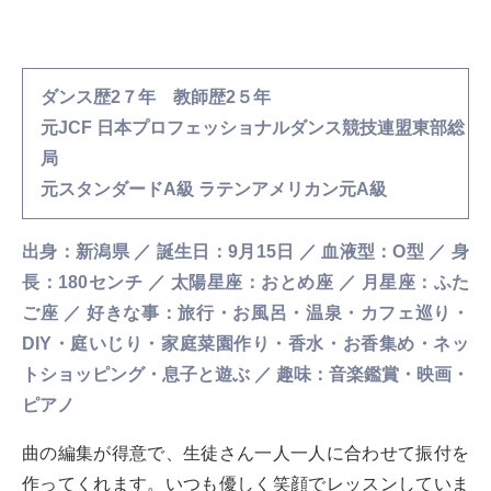
ダンス歴2７年 教師歴2５年
元JCF 日本プロフェッショナルダンス競技連盟東部総
局
元スタンダードA級 ラテンアメリカン元A級
出身：新潟県 ／ 誕生日：9月15日 ／ 血液型：O型 ／ 身
長：180センチ ／ 太陽星座：おとめ座 ／ 月星座：ふた
ご座 ／ 好きな事：旅行・お風呂・温泉・カフェ巡り・
DIY・庭いじり・家庭菜園作り・香水・お香集め・ネッ
トショッピング・息子と遊ぶ ／ 趣味：音楽鑑賞・映画・
ピアノ
曲の編集が得意で、生徒さん一人一人に合わせて振付を
作ってくれます。いつも優しく笑顔でレッスンしていま