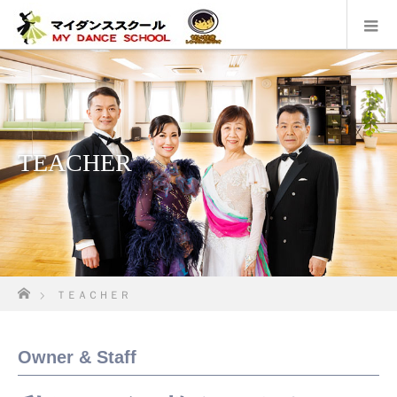
TEACHER
ホーム
ＴＥＡＣＨＥＲ
Owner & Staff