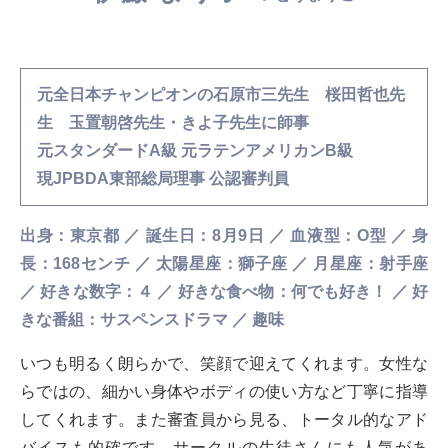
元全日本チャンピオンの石原市三先生 桜田哲也先
生 玉置朝啓先生・きよ子先生に師事
元スタンダードA級 元ラテンアメリカンB級
現JPBDA東部総局理事 公認審判員
出身：東京都 ／ 誕生日：8月9日 ／ 血液型：O型 ／ 身
長：168センチ ／ 太陽星座：獅子座 ／ 月星座：射手座
／ 好きな数字：４ ／ 好きな食べ物：何でも好き！ ／ 好
きな番組：サスペンスドラマ ／ 趣味
いつも明るく朗らかで、笑顔で迎えてくれます。女性な
らではの、細かい身体やボディの使い方など丁寧に指導
してくれます。また審査員から見る、トータル的なアド
バイスも的確です。サークルの生徒さんにも人気があ