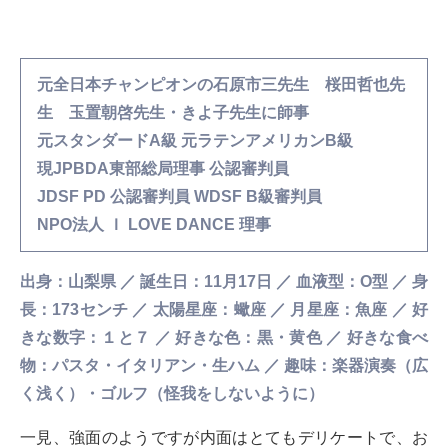
元全日本チャンピオンの石原市三先生 桜田哲也先
生 玉置朝啓先生・きよ子先生に師事
元スタンダードA級 元ラテンアメリカンB級
現JPBDA東部総局理事 公認審判員
JDSF PD 公認審判員 WDSF B級審判員
NPO法人 Ｉ LOVE DANCE 理事
出身：山梨県 ／ 誕生日：11月17日 ／ 血液型：O型 ／ 身
長：173センチ ／ 太陽星座：蠍座 ／ 月星座：魚座 ／ 好
きな数字：１と７ ／ 好きな色：黒・黄色 ／ 好きな食べ
物：パスタ・イタリアン・生ハム ／ 趣味：楽器演奏（広
く浅く）・ゴルフ（怪我をしないように）
一見、強面のようですが内面はとてもデリケートで、お