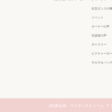
社交ダンスの
イベント
オーナーの声
生徒様の声
ギャラリー
ピクチャーポ
サルサ＆バッ
(有)舞企画 マイダンススクール
〒