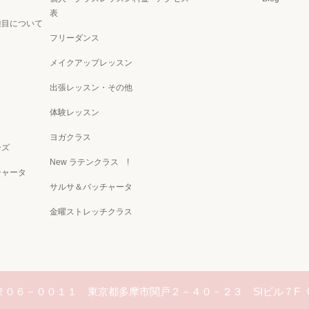
表
種目について
フリーダンス
メイクアップレッスン
出張レッスン・その他
体験レッスン
ヨガクラス
ーズ
New ラテンクラス !
チャータ
サルサ＆バッチャータ
金曜ストレッチクラス
２０６－００１１ 東京都多摩市関戸２－４０－２３ SIビル７F