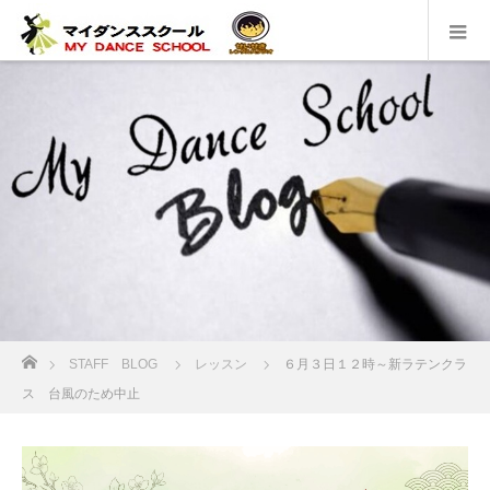
ホーム
STAFF BLOG
レッスン
６月３日１２時～新ラテンクラ
ス 台風のため中止