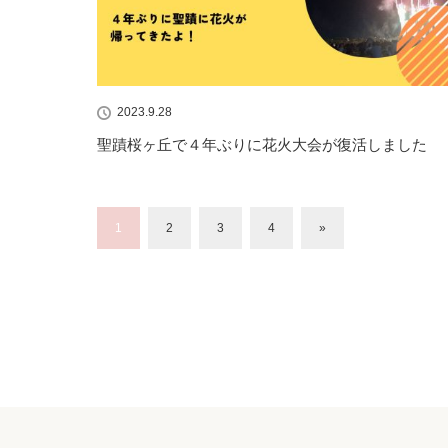
2023.9.28
聖蹟桜ヶ丘で４年ぶりに花火大会が復活しました
1
2
3
4
»