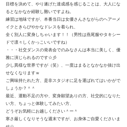
目標を決めて、やり遂げた達成感を感じることは、大人にな
るとなかなか経験し難いですよね。
練習は地味ですが、本番当日は女優さんさながらのヘアーメ
イクときらびやかなドレスを着られ、
全く別人に変身しちゃいます！！（男性は燕尾服やタキシー
ドで凛々しくかっこいいですね）
・・・社交ダンスの発表会でのみなさんは本当に美しく、優
雅に演じられるのです☆彡
少し異様な世界ですが（笑）、一度はまるとなかなか抜け出
せなくなりますｗ
ご興味持たれた方、是非スタジオに足を運ばれてはいかがで
しょうか？＾＾
最近、運動不足の方や、変身願望ありの方、社交的になりた
い方、ちょっと体験してみたい方、
どうぞお気軽にお越しください＾ー＾
寒さ厳しくなりそうな週末ですが、お身体ご自愛くださいま
せ☆