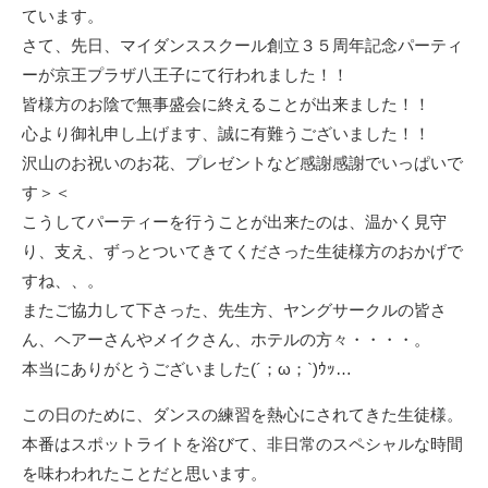
ています。
さて、先日、マイダンススクール創立３５周年記念パーティ
ーが京王プラザ八王子にて行われました！！
皆様方のお陰で無事盛会に終えることが出来ました！！
心より御礼申し上げます、誠に有難うございました！！
沢山のお祝いのお花、プレゼントなど感謝感謝でいっぱいで
す＞＜
こうしてパーティーを行うことが出来たのは、温かく見守
り、支え、ずっとついてきてくださった生徒様方のおかげで
すね、、。
またご協力して下さった、先生方、ヤングサークルの皆さ
ん、ヘアーさんやメイクさん、ホテルの方々・・・・。
本当にありがとうございました(´；ω；`)ｳｯ…
この日のために、ダンスの練習を熱心にされてきた生徒様。
本番はスポットライトを浴びて、非日常のスペシャルな時間
を味わわれたことだと思います。