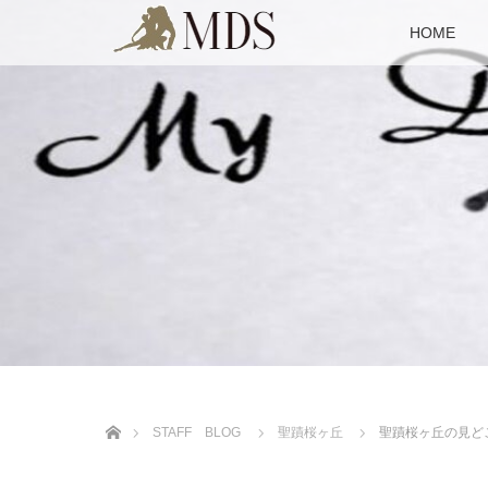
HOME
ホーム
STAFF BLOG
聖蹟桜ヶ丘
聖蹟桜ヶ丘の見ど