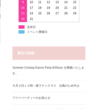
9
10
11
12
13
14
15
16
17
18
19
20
21
22
23
24
25
26
27
28
29
30
31
定休日
イベント開催日
最近の投稿
Summer Closing Dance Party 8/30sun を開催いたしま
す。
６月３日１２時～新ラテンクラス 台風のため中止
フリーパーティーのお知らせ