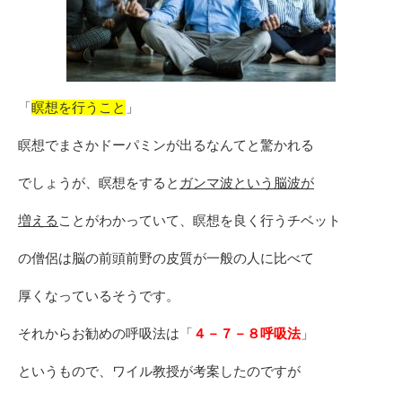
「
瞑想を行うこと
」
瞑想でまさかドーパミンが出るなんてと驚かれる
でしょうが、瞑想をすると
ガンマ波という脳波が
増える
ことがわかっていて、瞑想を良く行うチベット
の僧侶は脳の前頭前野の皮質が一般の人に比べて
厚くなっているそうです。
それからお勧めの呼吸法は「
４－７－８呼吸法
」
というもので、ワイル教授が考案したのですが