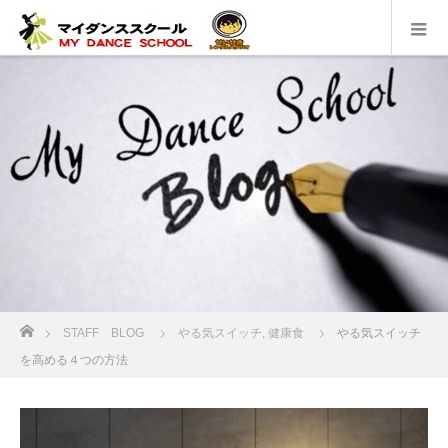
ホーム
STAFF BLOG
やる気スイッチ
,
健康食
やる気スイッチ
を高める４つの方法