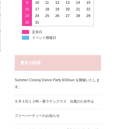
9
10
11
12
13
14
15
16
17
18
19
20
21
22
23
24
25
26
27
28
29
30
31
定休日
イベント開催日
最近の投稿
Summer Closing Dance Party 8/30sun を開催いたしま
す。
６月３日１２時～新ラテンクラス 台風のため中止
フリーパーティーのお知らせ