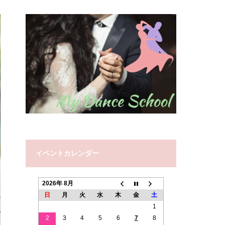
イベントカレンダー
2026年 8月
日
月
火
水
木
金
土
1
2
3
4
5
6
7
8