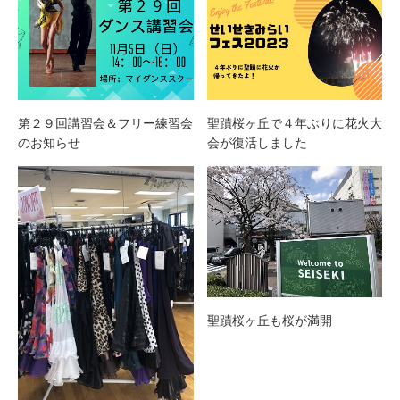
第２９回講習会＆フリー練習会
聖蹟桜ヶ丘で４年ぶりに花火大
のお知らせ
会が復活しました
聖蹟桜ヶ丘も桜が満開