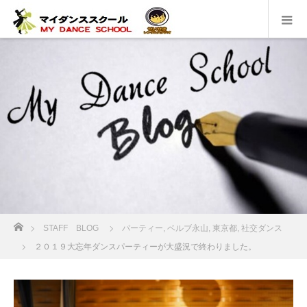
ホーム
STAFF BLOG
パーティー
,
ベルブ永山
,
東京都
,
社交ダンス
２０１９大忘年ダンスパーティーが大盛況で終わりました。