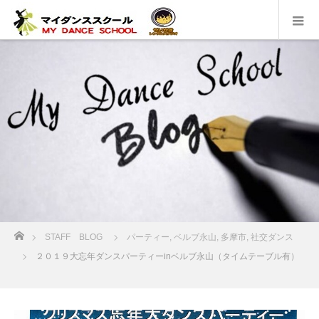
ホーム
STAFF BLOG
パーティー
,
ベルブ永山
,
多摩市
,
社交ダンス
２０１９大忘年ダンスパーティーinベルブ永山（タイムテーブル有）