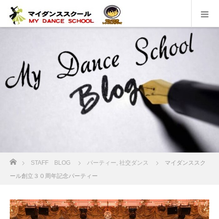
ホーム
STAFF BLOG
パーティー
,
社交ダンス
マイダンススク
ール創立３０周年記念パーティー