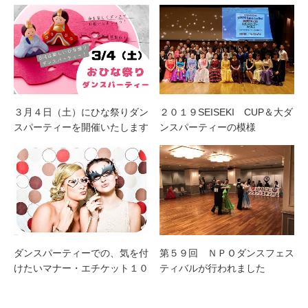
３月４日（土）にひな祭りダン
２０１９SEISEKI CUP＆大ダ
スパーティーを開催いたします
ンスパーティーの模様
ダンスパーティーでの、気を付
第５９回 ＮＰＯダンスフェス
けたいマナー・エチケット１０
ティバルが行われました