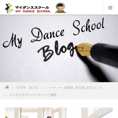
ホーム
STAFF BLOG
パーティー
,
多摩市
,
東京都
,
社交ダンス
２０２３サマーパーティーご報告