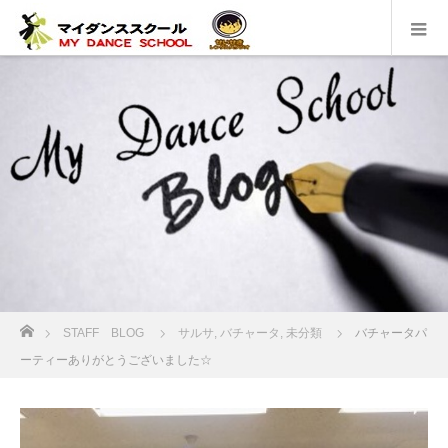
ホーム
STAFF BLOG
サルサ
,
バチャータ
,
未分類
バチャータパ
ーティーありがとうございました☆