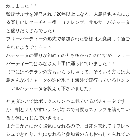
致しました！！
禁煙サルサを運営されて20年以上になる、大島哲也さんによ
る楽しいレクーチャー後、（メレンゲ、サルサ、バチャータ
と盛りだくさんでした）
フリーパーティーの形式で参加された皆様は大変楽しく過ご
されたようです＾－＾
バチャータの踊りが初めての方も多かったのですが、フリー
パーティーではみなさん上手に踊られていました！！
（中にはベテランの方もいらっしゃって、そういう方には大
島さんがバチャータの進化系？！海外で流行っているセンシ
ュアルバチャータを教えて下さいました）
社交ダンスではボックスルンバに似ているバチャータです
が、割とノリやすいテンポなので何度もステップを踏んでい
ると体になじんでいきます。
また曲がとにかく陽気になれるので、日常を忘れてリフレッ
シュできたり、無になれると参加者の方もおっしゃられてい