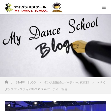
ホーム
STAFF BLOG
ダンス競技会
,
パーティー
,
東京都
ＮＰＯ
ダンスフェスティバル２０周年パーティー報告