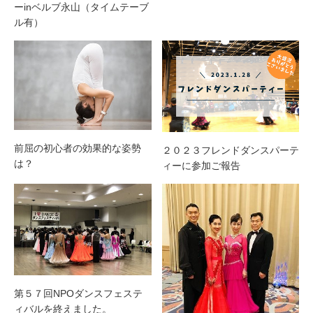
ーinベルブ永山（タイムテーブ
ル有）
前屈の初心者の効果的な姿勢
２０２３フレンドダンスパーテ
は？
ィーに参加ご報告
第５７回NPOダンスフェステ
ィバルを終えました。